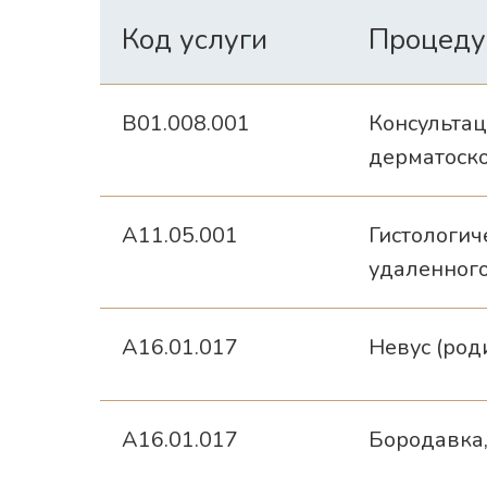
Код услуги
Процеду
B01.008.001
Консультац
дерматоск
A11.05.001
Гистологич
удаленног
A16.01.017
Невус (роди
A16.01.017
Бородавка,