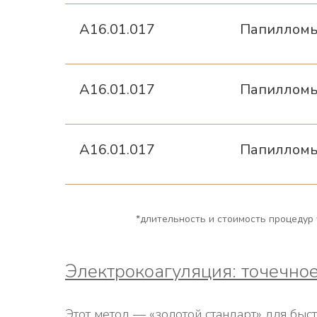
A16.01.017
Папилломы 
A16.01.017
Папилломы 
A16.01.017
Папилломы 
*длительность и стоимость процедур
Электрокоагуляция: точечно
Этот метод — «золотой стандарт» для бы