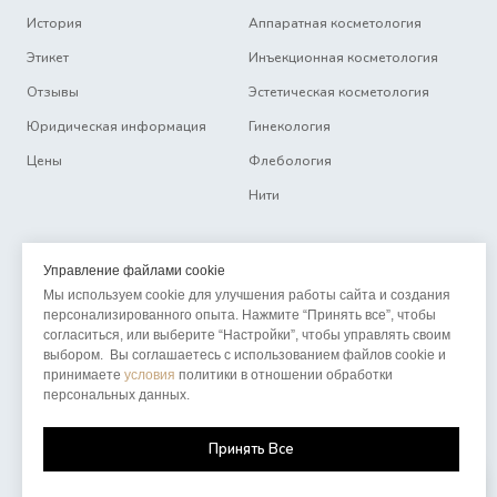
История
Аппаратная косметология
Этикет
Инъекционная косметология
Отзывы
Эстетическая косметология
Юридическая информация
Гинекология
Цены
Флебология
Нити
Восковая депиляция
Специалисты
Управление файлами cookie
Мы используем cookie для улучшения работы сайта и создания
Волосы
Контакты
персонализированного опыта. Нажмите “Принять все”, чтобы
согласиться, или выберите “Настройки”, чтобы управлять своим
Ногти
Спецпредложения
выбором. Вы соглашаетесь с использованием файлов cookie и
Перманентный макияж
Вакансии
принимаете
условия
политики в отношении обработки
персональных данных.
Массаж
Принять Все