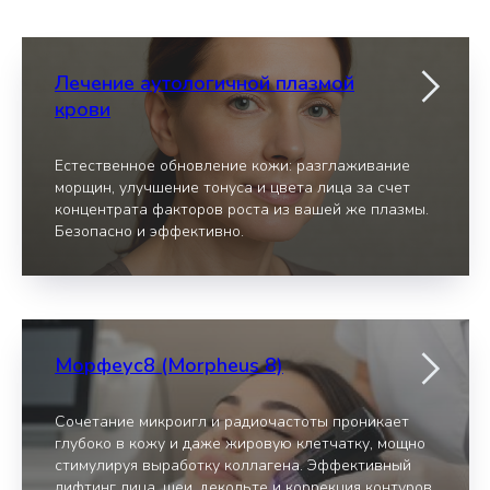
Лечение аутологичной плазмой
крови
Естественное обновление кожи: разглаживание
морщин, улучшение тонуса и цвета лица за счет
концентрата факторов роста из вашей же плазмы.
Безопасно и эффективно.
Морфеус8 (Morpheus 8)
Сочетание микроигл и радиочастоты проникает
глубоко в кожу и даже жировую клетчатку, мощно
стимулируя выработку коллагена. Эффективный
лифтинг лица, шеи, декольте и коррекция контуров